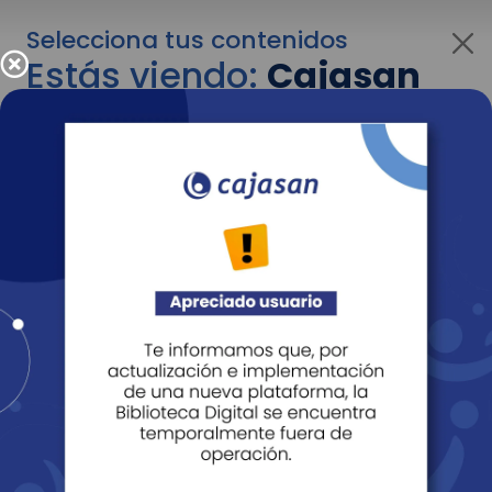
Selecciona tus contenidos
Estás viendo:
Cajasan
para empresas
Para cambiar al contenido de tu interés más
adelante recuerda utilizar el menú
desplegable que se encuentra encima del
logo de Cajasan.
Entendido
Personas
Empresas
Corporativo