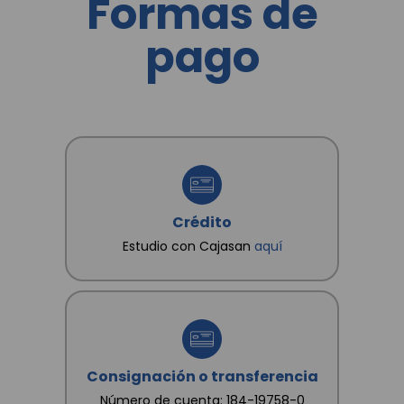
Formas de
a conocer, actualizar, rectificar y suprimir mis datos
y revocar la autorización. Igualmente declaro que
pago
poseo autorización, de los otros titulares de datos
que suministro, para que CAJA SANTANDEREANA
DE SUBSIDIO FAMILIAR "CAJASAN" les dé
tratamiento conforme a las finalidades
consignadas en la Política.
Crédito
Estudio con Cajasan
aquí
Consignación o transferencia
Número de cuenta: 184-19758-0