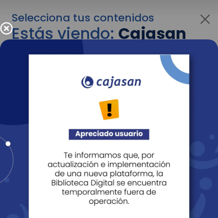
Selecciona tus contenidos
Estás viendo:
Cajasan
para empresas
Para cambiar al contenido de tu interés más
adelante recuerda utilizar el menú
desplegable que se encuentra encima del
logo de Cajasan.
Entendido
Personas
Empresas
Corporativo