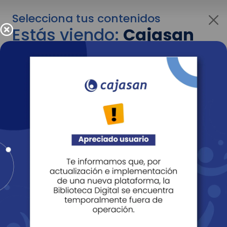
Selecciona tus contenidos
Estás viendo:
Cajasan
para empresas
Para cambiar al contenido de tu interés más
adelante recuerda utilizar el menú
desplegable que se encuentra encima del
logo de Cajasan.
Entendido
Personas
Empresas
Corporativo