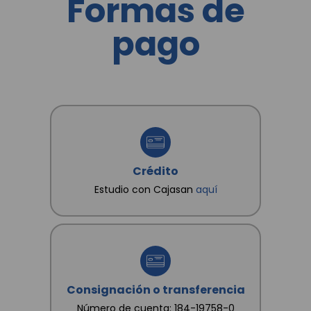
Formas de
a conocer, actualizar, rectificar y suprimir mis datos
y revocar la autorización. Igualmente declaro que
pago
poseo autorización, de los otros titulares de datos
que suministro, para que CAJA SANTANDEREANA
DE SUBSIDIO FAMILIAR "CAJASAN" les dé
tratamiento conforme a las finalidades
consignadas en la Política.
Crédito
Estudio con Cajasan
aquí
Consignación o transferencia
Número de cuenta: 184-19758-0