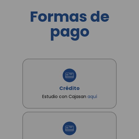
cual declaro conocer y saber que en esta se
establecen cuáles son datos sensibles. Así mismo,
Formas de
conozco que como titular me asisten los derechos
a conocer, actualizar, rectificar y suprimir mis datos
y revocar la autorización. Igualmente declaro que
pago
poseo autorización, de los otros titulares de datos
que suministro, para que CAJA SANTANDEREANA
DE SUBSIDIO FAMILIAR "CAJASAN" les dé
tratamiento conforme a las finalidades
consignadas en la Política.
Crédito
Estudio con Cajasan
aquí