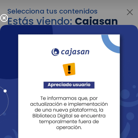
Selecciona tus contenidos
Estás viendo:
Cajasan
para empresas
Para cambiar al contenido de tu interés más
adelante recuerda utilizar el menú
desplegable que se encuentra encima del
logo de Cajasan.
Entendido
Personas
Empresas
Corporativo