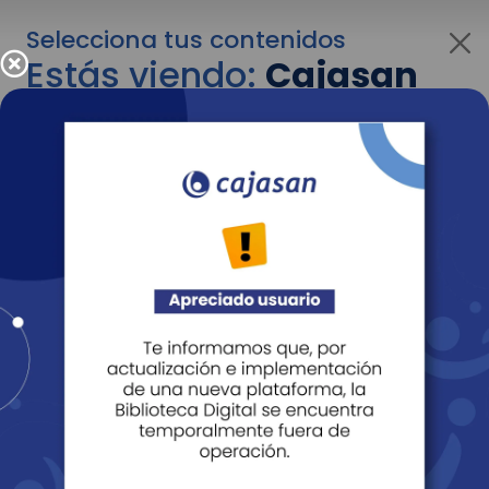
Selecciona tus contenidos
Estás viendo:
Cajasan
para empresas
Para cambiar al contenido de tu interés más
adelante recuerda utilizar el menú
desplegable que se encuentra encima del
logo de Cajasan.
Entendido
Personas
Empresas
Corporativo