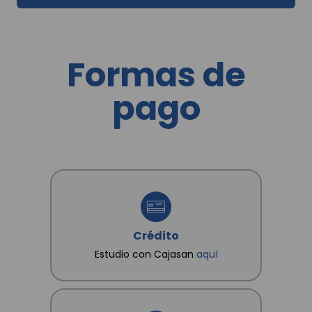
domicilio; y en general para las demás finalidades
incorporadas en la Política de Tratamientos de la
Información dispuesta en www.cajasan.com, la
cual declaro conocer y saber que en esta se
establecen cuáles son datos sensibles. Así mismo,
Formas de
conozco que como titular me asisten los derechos
a conocer, actualizar, rectificar y suprimir mis datos
y revocar la autorización. Igualmente declaro que
pago
poseo autorización, de los otros titulares de datos
que suministro, para que CAJA SANTANDEREANA
DE SUBSIDIO FAMILIAR "CAJASAN" les dé
tratamiento conforme a las finalidades
consignadas en la Política.
Crédito
Estudio con Cajasan
aquí