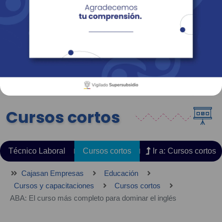
Empresas
Corporativo
Personas
Revista Fácil Vivir
Sedes
Directorio
Servicios En Línea
Cursos cortos
Técnico Laboral
Cursos cortos
Ir a: Cursos cortos
Cajasan Empresas
Educación
Cursos y capacitaciones
Cursos cortos
ABA: El curso más completo para dominar el inglés