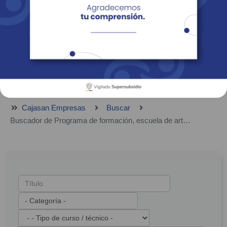
Empresas
Corporativo
Personas
Revista Fácil Vivir
Sedes
Directorio
Servicios En Línea
Cajasan Empresas
Buscar
Buscador de Programa de formación, escuela de arte, escuela deportiva