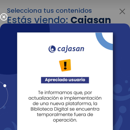
Selecciona tus contenidos
Estás viendo:
Cajasan
para empresas
Para cambiar al contenido de tu interés más
adelante recuerda utilizar el menú
desplegable que se encuentra encima del
logo de Cajasan.
Entendido
Personas
Empresas
Corporativo