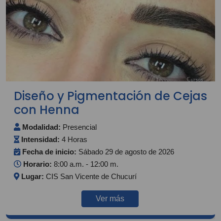
Diseño y Pigmentación de Cejas
con Henna
Modalidad:
Presencial
Intensidad:
4 Horas
Fecha de inicio:
Sábado 29 de agosto de 2026
Horario:
8:00 a.m. - 12:00 m.
Lugar:
CIS San Vicente de Chucurí
Ver más