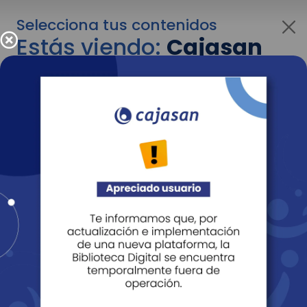
Selecciona tus contenidos
Estás viendo:
Cajasan
para empresas
Para cambiar al contenido de tu interés más
adelante recuerda utilizar el menú
desplegable que se encuentra encima del
logo de Cajasan.
Entendido
Personas
Empresas
Corporativo