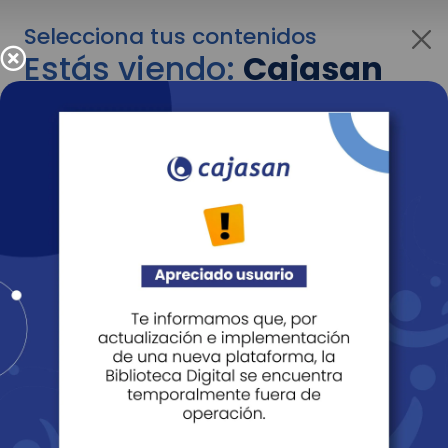
Selecciona tus contenidos
Estás viendo:
Cajasan
corporativo
Para cambiar al contenido de tu interés más
adelante recuerda utilizar el menú
desplegable que se encuentra encima del
logo de Cajasan.
Entendido
Personas
Empresas
Corporativo