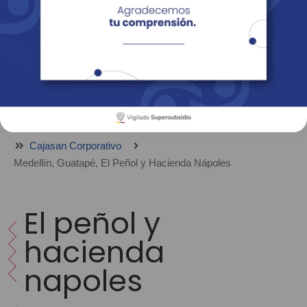
Empresas
Corporativo
Personas
Revista Fácil Vivir
Sedes
Directorio
Servicios En Línea
Cajasan Corporativo
Medellín, Guatapé, El Peñol y Hacienda Nápoles
El peñol y
hacienda
napoles