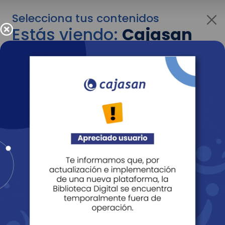
Selecciona tus contenidos
Estás viendo:
Cajasan
corporativo
Para cambiar al contenido de tu interés más
adelante recuerda utilizar el menú
desplegable que se encuentra encima del
logo de Cajasan.
Entendido
Personas
Empresas
Corporativo