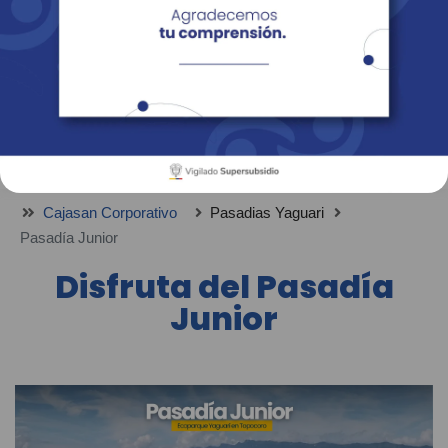
Empresas
Corporativo
Personas
Revista Fácil Vivir
Sedes
Directorio
Servicios En Línea
Cajasan Corporativo
Pasadias Yaguari
Pasadía Junior
Disfruta del Pasadía
Junior