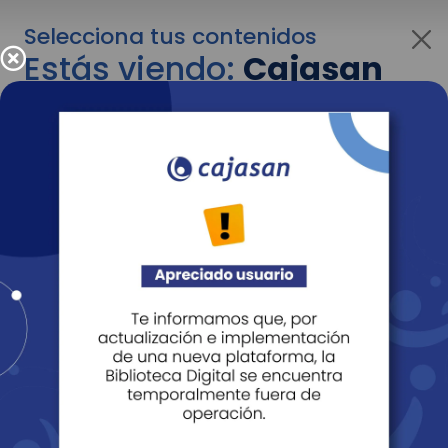
Selecciona tus contenidos
Estás viendo:
Cajasan
corporativo
Para cambiar al contenido de tu interés más
adelante recuerda utilizar el menú
desplegable que se encuentra encima del
logo de Cajasan.
Entendido
Personas
Empresas
Corporativo