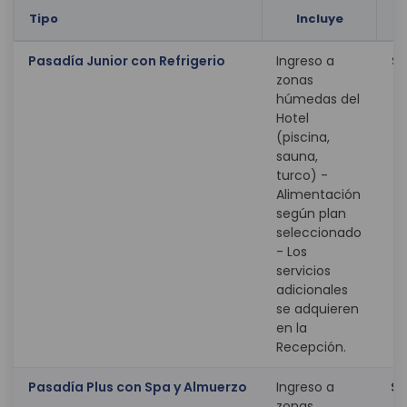
Tipo
Incluye
Af
Pasadía Junior con Refrigerio
Ingreso a
$ 
zonas
húmedas del
Hotel
(piscina,
sauna,
turco) -
Alimentación
según plan
seleccionado
- Los
servicios
adicionales
se adquieren
en la
Recepción.
Pasadía Plus con Spa y Almuerzo
Ingreso a
$ 
zonas