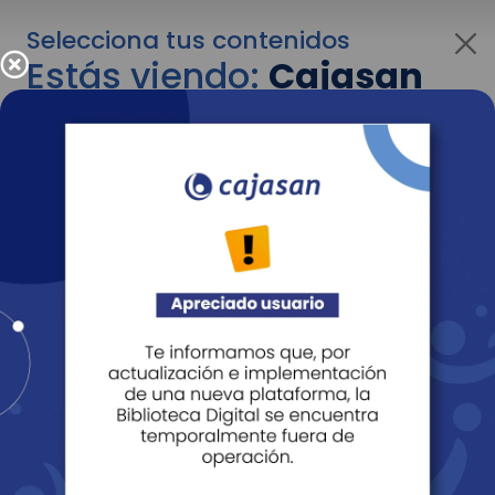
Selecciona tus contenidos
Estás viendo:
Cajasan
corporativo
Para cambiar al contenido de tu interés más
adelante recuerda utilizar el menú
desplegable que se encuentra encima del
logo de Cajasan.
Entendido
Personas
Empresas
Corporativo