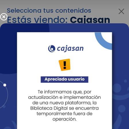
Selecciona tus contenidos
Estás viendo:
Cajasan
corporativo
Para cambiar al contenido de tu interés más
adelante recuerda utilizar el menú
desplegable que se encuentra encima del
logo de Cajasan.
Entendido
Personas
Empresas
Corporativo