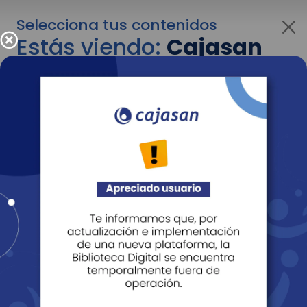
Selecciona tus contenidos
Estás viendo:
Cajasan
corporativo
Para cambiar al contenido de tu interés más
adelante recuerda utilizar el menú
desplegable que se encuentra encima del
logo de Cajasan.
Entendido
Personas
Empresas
Corporativo