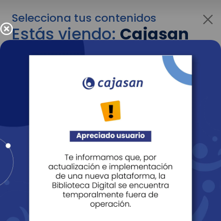
Selecciona tus contenidos
Estás viendo:
Cajasan
corporativo
Para cambiar al contenido de tu interés más
adelante recuerda utilizar el menú
desplegable que se encuentra encima del
logo de Cajasan.
Entendido
Personas
Empresas
Corporativo