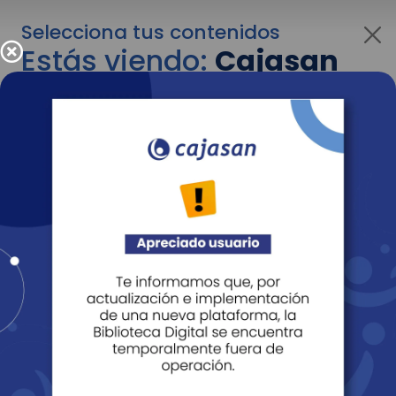
Selecciona tus contenidos
Estás viendo:
Cajasan
corporativo
Para cambiar al contenido de tu interés más
adelante recuerda utilizar el menú
desplegable que se encuentra encima del
logo de Cajasan.
Entendido
Personas
Empresas
Corporativo