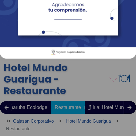
Empresas
Corporativo
Personas
Revista Fácil Vivir
Sedes
Directorio
Servicios En Línea
Hotel Mundo
Guarigua -
Restaurante
Simaruba Ecolodge
Restaurante
Ir a: Hotel Mundo G
Cajasan Corporativo
Hotel Mundo Guarigua
Restaurante