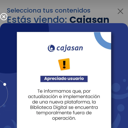
Selecciona tus contenidos
Estás viendo:
Cajasan
corporativo
Para cambiar al contenido de tu interés más
adelante recuerda utilizar el menú
desplegable que se encuentra encima del
logo de Cajasan.
Entendido
Personas
Empresas
Corporativo