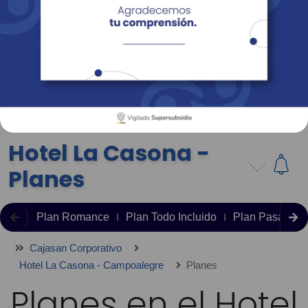
Empresas
Corporativo
Personas
Revista Fácil Vivir
Sedes
Directorio
Servicios En Línea
Hotel La Casona -
Planes
Plan Romance
Plan Todo Incluido
Plan Pasadía
Cajasan Corporativo
Hotel La Casona - Campoalegre
Planes
Planes en el Hotel