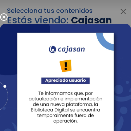
Selecciona tus contenidos
Estás viendo:
Cajasan
corporativo
Para cambiar al contenido de tu interés más
adelante recuerda utilizar el menú
desplegable que se encuentra encima del
logo de Cajasan.
Entendido
Personas
Empresas
Corporativo