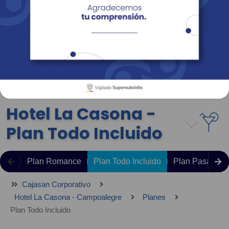
Empresas
Corporativo
Personas
Revista Fácil Vivir
Sedes
Directorio
Servicios En Línea
Hotel La Casona -
Plan Todo Incluido
Plan Romance
Plan Todo Incluido
Plan Pasadía
Cajasan Corporativo
Hotel La Casona - Campoalegre
Planes
Plan Todo Incluido