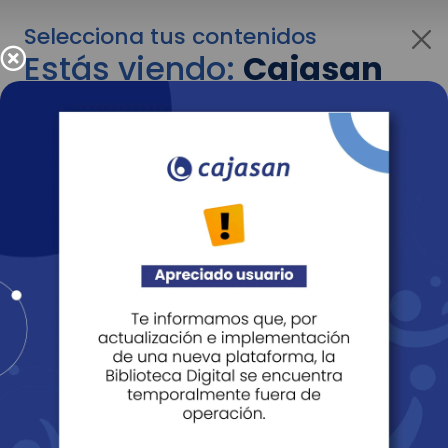
Selecciona tus contenidos
Estás viendo:
Cajasan
corporativo
Para cambiar al contenido de tu interés más
adelante recuerda utilizar el menú
desplegable que se encuentra encima del
logo de Cajasan.
Entendido
Personas
Empresas
Corporativo