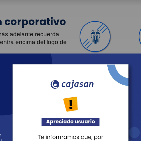
 corporativo
 más adelante recuerda
uentra encima del logo de
Personas
Revista Fácil Vivir
Agéndate
Noticias
Transparencia
Sostenibilidad
Proveedo