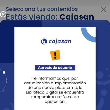
Selecciona tus contenidos
Estás viendo:
Cajasan
corporativo
Para cambiar al contenido de tu interés más
adelante recuerda utilizar el menú
desplegable que se encuentra encima del
logo de Cajasan.
Entendido
Personas
Empresas
Corporativo