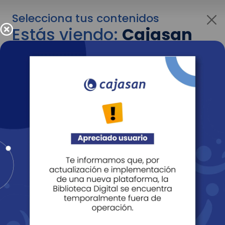
Selecciona tus contenidos
Estás viendo:
Cajasan
corporativo
Para cambiar al contenido de tu interés más
adelante recuerda utilizar el menú
desplegable que se encuentra encima del
logo de Cajasan.
Entendido
Personas
Empresas
Corporativo