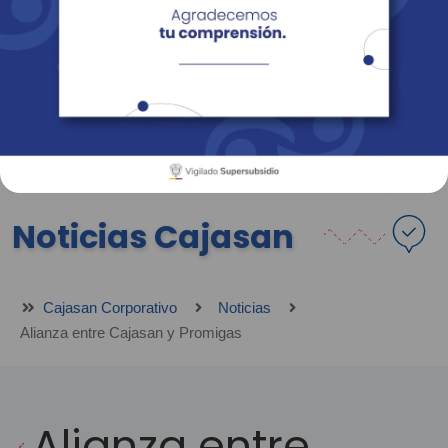
Empresas
Corporativo
Personas
Revista Fácil Vivir
Sedes
Directorio
Servicios En Línea
Noticias Cajasan
Cajasan Corporativo
Noticias
Alianza entre Cajasan y Promigas
Alianza entre