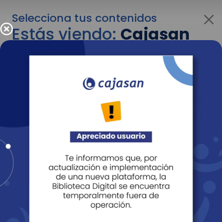
Selecciona tus contenidos
Estás viendo:
Cajasan
corporativo
Para cambiar al contenido de tu interés más
adelante recuerda utilizar el menú
desplegable que se encuentra encima del
logo de Cajasan.
Entendido
Personas
Empresas
Corporativo