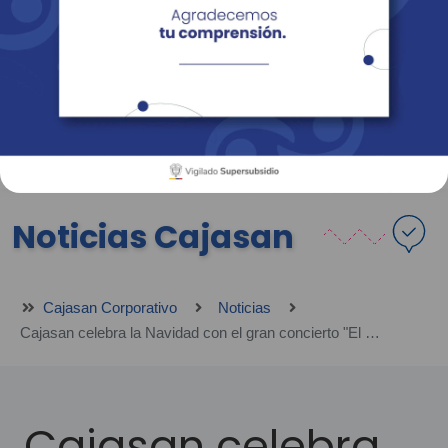
Empresas
Corporativo
Personas
Revista Fácil Vivir
Sedes
Directorio
Servicios En Línea
Noticias Cajasan
Cajasan Corporativo
Noticias
Cajasan celebra la Navidad con el gran concierto "El Mesías" de Handel
Cajasan celebra