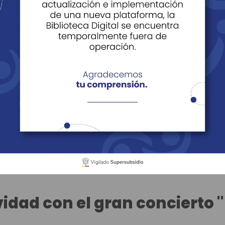
icias y artículos
Filtrar
 diversión y descanso para t
idad con el gran concierto 