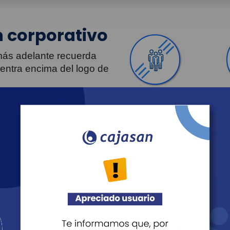
 corporativo
 más adelante recuerda
uentra encima del logo de
Personas
Revista Fácil Vivir
Agéndate
Noticias
Transparencia
Sostenibilidad
Proveedo