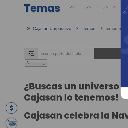
Temas
Cajasan Corporativo
Temas
Temas en not
Escriba parte del título
Mostrar #
5
¿Buscas un universo de
Cajasan lo tenemos!
Cajasan celebra la Nav