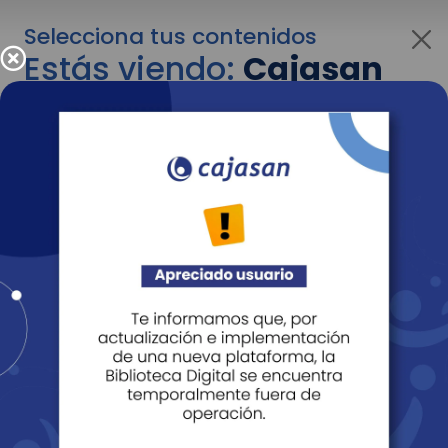
Selecciona tus contenidos
Estás viendo:
Cajasan
para empresas
Para cambiar al contenido de tu interés más
adelante recuerda utilizar el menú
desplegable que se encuentra encima del
logo de Cajasan.
Entendido
Personas
Empresas
Corporativo