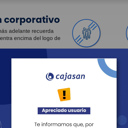
 corporativo
 más adelante recuerda
uentra encima del logo de
Personas
Revista Fácil Vivir
Agéndate
Noticias
Transparencia
Sostenibilidad
Proveedo