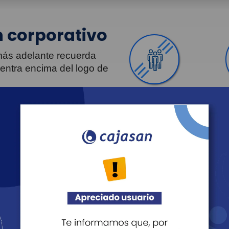
 corporativo
 más adelante recuerda
uentra encima del logo de
Personas
Revista Fácil Vivir
Agéndate
Noticias
Transparencia
Sostenibilidad
Proveedo