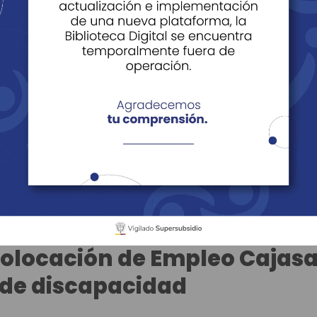
icias y artículos
Filtrar
oce los tips para tener un
Colocación de Empleo Cajas
 de discapacidad