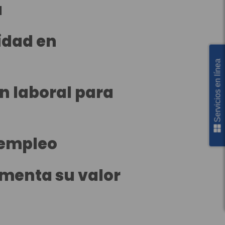
a
idad en
Servicios en línea
n laboral para
sempleo
umenta su valor