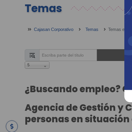
Temas
Cajasan Corporativo
Temas
Temas en not
Escriba parte del título
Mostrar #
5
¿Buscando empleo? Con
Agencia de Gestión y 
personas en situación