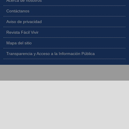
Acerca de nosotros
Contáctanos
Aviso de privacidad
Revista Fácil Vivir
Mapa del sitio
Transparencia y Acceso a la Información Pública
Copyright © 2026 - Todos los derechos reservados |
Diseñado por