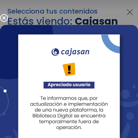
Selecciona tus contenidos
Estás viendo:
Cajasan
corporativo
Para cambiar al contenido de tu interés más
adelante recuerda utilizar el menú
desplegable que se encuentra encima del
logo de Cajasan.
Entendido
Personas
Empresas
Corporativo