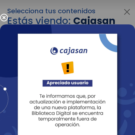
Selecciona tus contenidos
Estás viendo:
Cajasan
corporativo
Para cambiar al contenido de tu interés más
adelante recuerda utilizar el menú
desplegable que se encuentra encima del
logo de Cajasan.
Entendido
Personas
Empresas
Corporativo