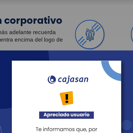
 corporativo
 más adelante recuerda
uentra encima del logo de
Personas
Revista Fácil Vivir
Agéndate
Noticias
Transparencia
Sostenibilidad
Proveedo