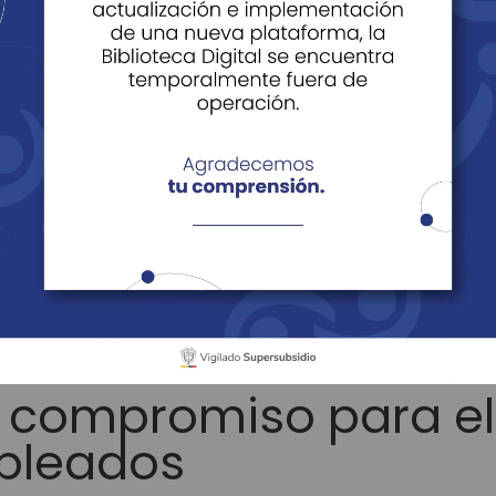
ácil Vivir
Noticias
Historias
Edi
Historias
FCV, liderazgo y compromiso para el bienestar de pac
y compromiso para el
pleados