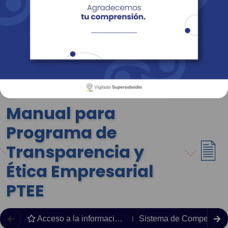
Empresas
Corporativo
Personas
Revista Fácil Vivir
Sedes
Directorio
Servicios En Línea
Manual para
Programa de
Transparencia y
Ética Empresarial
PTEE
Acceso a la información pública
Sistema de Compensaci