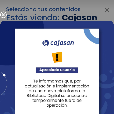
Selecciona tus contenidos
Estás viendo:
Cajasan
corporativo
Para cambiar al contenido de tu interés más
adelante recuerda utilizar el menú
desplegable que se encuentra encima del
logo de Cajasan.
Entendido
Personas
Empresas
Corporativo