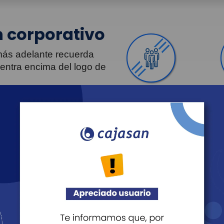
 corporativo
 más adelante recuerda
uentra encima del logo de
Personas
Revista Fácil Vivir
Agéndate
Noticias
Transparencia
Sostenibilidad
Proveedo