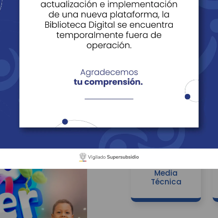
Formación Académica
Servicios Complementarios
Preescolar -
Primaria,
Secundaria y
Media
Técnica