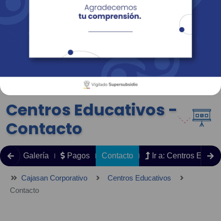
Empresas
Corporativo
Personas
Revista Fácil Vivir
Sedes
Directorio
Servicios En Línea
Centros Educativos -
Contacto
Servicios Complementarios
Galería
Pagos
Contacto
Ir a: Centros Educat
Cajasan Corporativo
Centros Educativos
Contacto