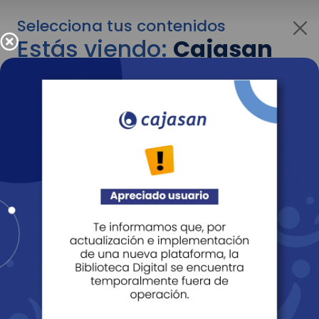
Selecciona tus contenidos
Estás viendo:
Cajasan
corporativo
Para cambiar al contenido de tu interés más
adelante recuerda utilizar el menú
desplegable que se encuentra encima del
logo de Cajasan.
Entendido
Personas
Empresas
Corporativo