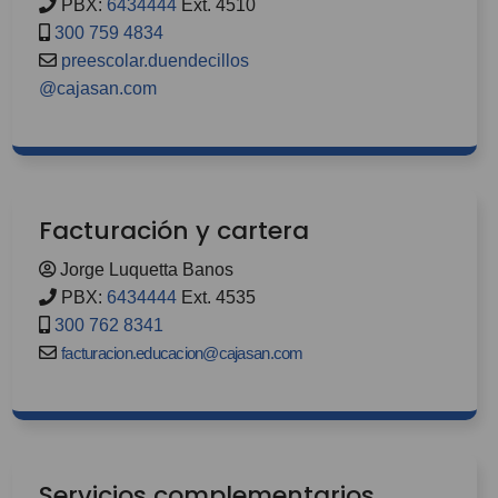
PBX:
6434444
Ext. 4510
300 759 4834
preescolar.duendecillos
@cajasan.com
Facturación y cartera
Jorge Luquetta Banos
PBX:
6434444
Ext. 4535
300 762 8341
facturacion.educacion@cajasan.com
Servicios complementarios