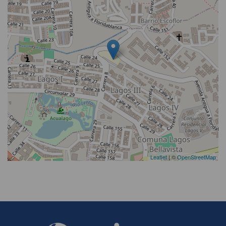
Leaflet
| ©
OpenStreetMap