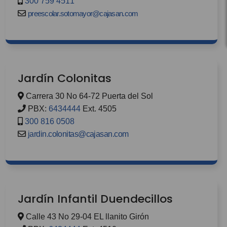
tratamiento conforme a las finalidades
300 759 4511
consignadas en la Política.
preescolar.sotomayor@cajasan.com
Jardín Colonitas
Carrera 30 No 64-72 Puerta del Sol
PBX:
6434444
Ext. 4505
300 816 0508
jardin.colonitas@cajasan.com
Jardín Infantil Duendecillos
Calle 43 No 29-04 EL llanito Girón