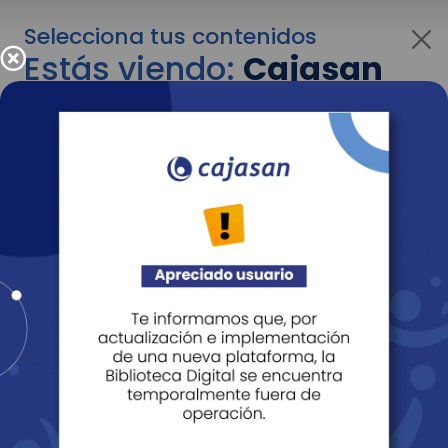
Selecciona tus contenidos
Estás viendo:
Cajasan
corporativo
Para cambiar al contenido de tu interés más
adelante recuerda utilizar el menú
desplegable que se encuentra encima del
logo de Cajasan.
Entendido
Personas
Empresas
Corporativo