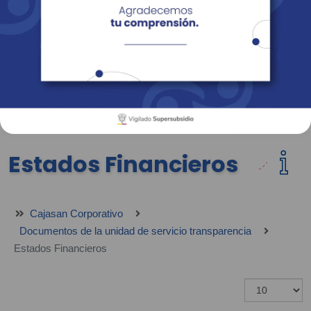
Empresas
Corporativo
Personas
Revista Fácil Vivir
Sedes
Directorio
Servicios En Línea
Estados Financieros
Cajasan Corporativo
Documentos de la unidad de servicio transparencia
Estados Financieros
Mostrar #