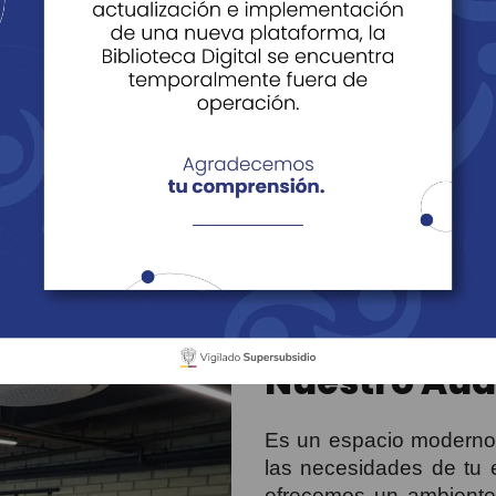
r
working
Salas de Tecnología
Sala de Innovación
del Sol
Edificio de Bienestar
Auditorio
n Bucaramanga- Pa
Nuestro Aud
Es un espacio moderno 
las necesidades de tu 
ofrecemos un ambiente