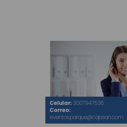
Celular:
3007947536
Correo:
eventos.parque@cajasan.com