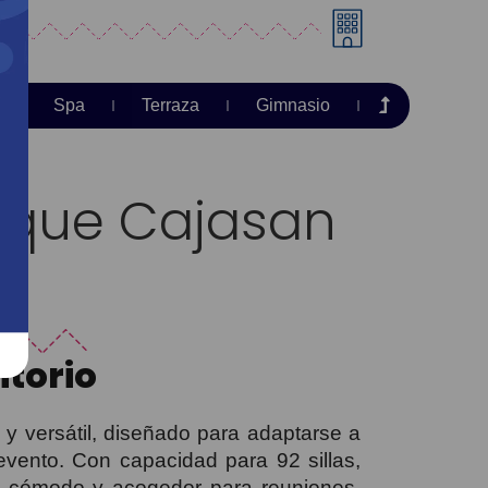
Spa
Terraza
Gimnasio
rque Cajasan
itorio
y versátil, diseñado para adaptarse a
evento. Con capacidad para 92 sillas,
 cómodo y acogedor para reuniones,