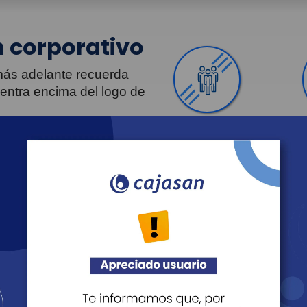
 corporativo
 más adelante recuerda
uentra encima del logo de
Personas
Revista Fácil Vivir
Agéndate
Noticias
Transparencia
Sostenibilidad
Proveedo