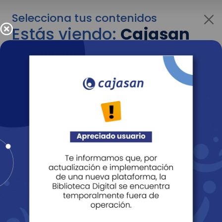
Selecciona tus contenidos
Estás viendo:
Cajasan
para personas
Para cambiar al contenido de tu interés más
adelante recuerda utilizar el menú
desplegable que se encuentra encima del
logo de Cajasan.
Entendido
Personas
Empresas
Corporativo