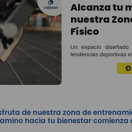
Alcanza tu m
nuestra Zon
Físico
Un espacio diseñado 
tendencias deportivas 
isfruta de nuestra zona de entrenami
 camino hacia tu bienestar comienza 