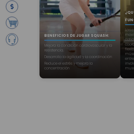
¿QU
FUN
Las c
movi
BENEFICIOS DE JUGAR SQUASH:
cotid
coord
Mejora la condición cardiovascular y la
flexi
resistencia.
múscu
Desarrolla la agilidad y la coordinación
entre
Reduce el estrés y mejora la
invo
concentración
musc