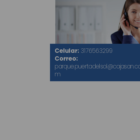
Celular:
3176563299
Correo:
parque.puertadelsol@cajasan.c
m