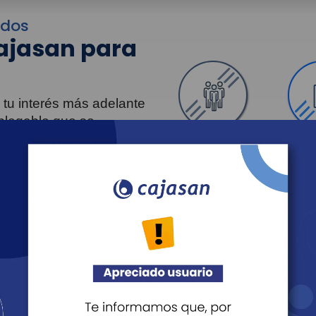
idos
ajasan para
 tu interés más adelante
splegable que se
e Cajasan.
Personas
Em
Revista Fácil Vivir
Sedes
rativo
Agéndate
Noticias
Aten
Recreación
Educación
Cultura
Sa