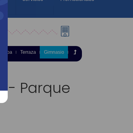
Spa
Terraza
Gimnasio
o - Parque