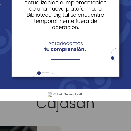
enestar
Coworking
Salas de Tecnología
Sala de Innovación
asan Puerta del Sol
Edificio de Bienestar
Gimnasio
ntrenamiento Físic
Cajasan