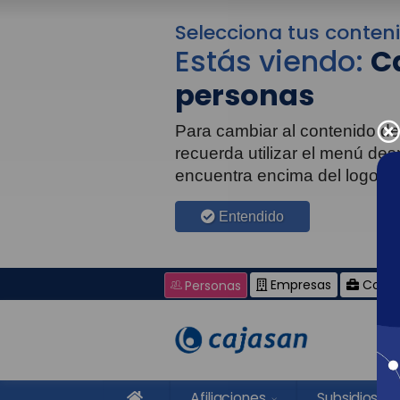
Selecciona tus conten
Estás viendo:
C
personas
Para cambiar al contenido de
recuerda utilizar el menú de
encuentra encima del logo d
Entendido
Empresas
Corpo
Personas
Afiliaciones
Subsidios