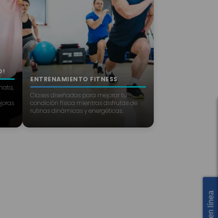
O!
ENTRENAMIENTO FITNESS
hata,
Clases diseñadas para mejorar tu
ejoras
condición física mientras disfrutas de
rutinas dinámicas y energéticas.