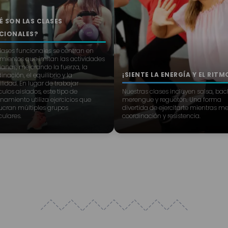
É SON LAS CLASES
CIONALES?
lases funcionales se centran en
mientos que imitan las actividades
ianas, mejorando la fuerza, la
¡SIENTE LA ENERGÍA Y EL RITM
inación, el equilibrio y la
bilidad. En lugar de trabajar
los aislados, este tipo de
Nuestras clases incluyen salsa, bac
namiento utiliza ejercicios que
merengue y reguetón. Una forma
lucran múltiples grupos
divertida de ejercitarte mientras m
ulares.
coordinación y resistencia.