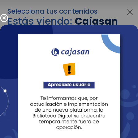
Selecciona tus contenidos
Estás viendo:
Cajasan
para personas
Para cambiar al contenido de tu interés más
adelante recuerda utilizar el menú
desplegable que se encuentra encima del
logo de Cajasan.
Entendido
Personas
Empresas
Corporativo