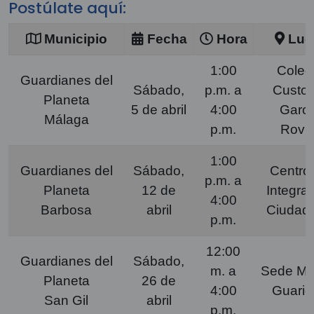
Postúlate aquí:
Municipio
Fecha
Hora
Lug
1:00
Coleg
Guardianes del
Sábado,
p.m. a
Custod
Planeta
5 de abril
4:00
Garci
Málaga
p.m.
Rovir
1:00
Guardianes del
Sábado,
Centro
p.m. a
Planeta
12 de
Integra
4:00
Barbosa
abril
Ciudad
p.m.
12:00
Guardianes del
Sábado,
m. a
Sede M
Planeta
26 de
4:00
Guarig
San Gil
abril
p.m.