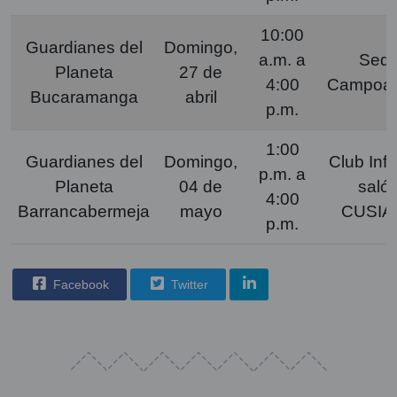
10:00
Guardianes del
Domingo,
a.m. a
Sed
Planeta
27 de
4:00
Campoal
Bucaramanga
abril
p.m.
1:00
Guardianes del
Domingo,
Club Inf
p.m. a
Planeta
04 de
saló
4:00
Barrancabermeja
mayo
CUSIA
p.m.
Facebook
Twitter