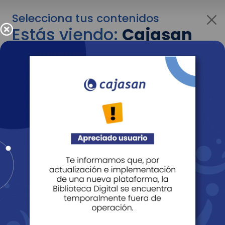
Selecciona tus contenidos
Estás viendo:
Cajasan
corporativo
Para cambiar al contenido de tu interés más
adelante recuerda utilizar el menú
desplegable que se encuentra encima del
logo de Cajasan.
Entendido
Personas
Empresas
Corporativo