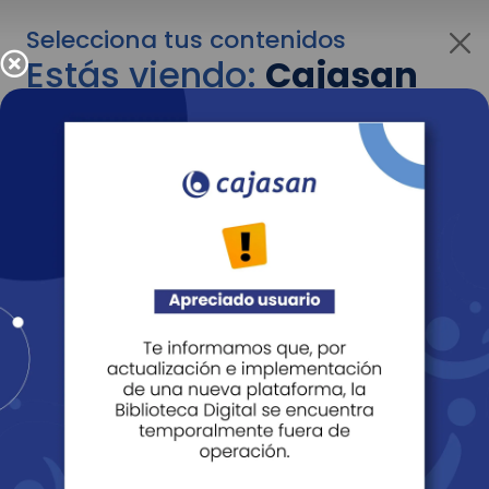
Selecciona tus contenidos
Estás viendo:
Cajasan
para personas
Para cambiar al contenido de tu interés más
adelante recuerda utilizar el menú
desplegable que se encuentra encima del
logo de Cajasan.
Entendido
Personas
Empresas
Corporativo