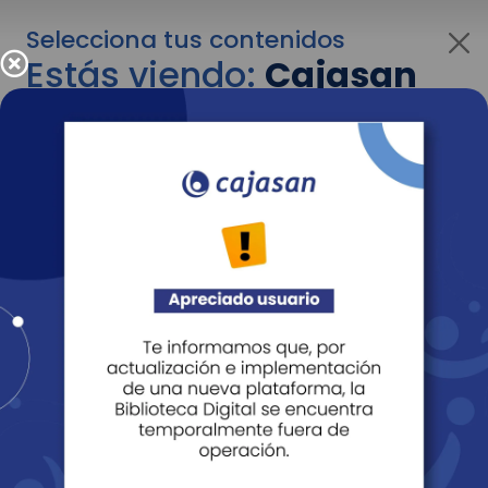
Selecciona tus contenidos
Estás viendo:
Cajasan
corporativo
Para cambiar al contenido de tu interés más
adelante recuerda utilizar el menú
desplegable que se encuentra encima del
logo de Cajasan.
Entendido
Personas
Empresas
Corporativo