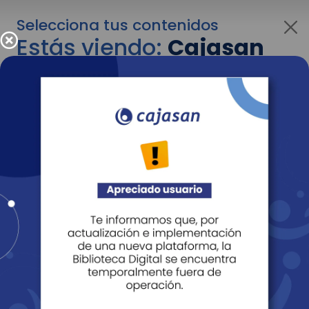
Selecciona tus contenidos
Estás viendo:
Cajasan
corporativo
Para cambiar al contenido de tu interés más
adelante recuerda utilizar el menú
desplegable que se encuentra encima del
logo de Cajasan.
Entendido
Personas
Empresas
Corporativo