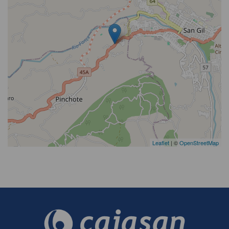
Leaflet
| ©
OpenStreetMap