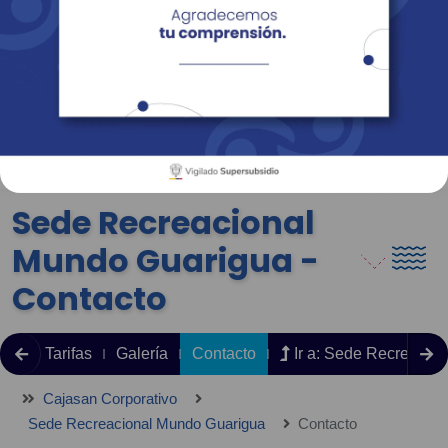
Empresas
Corporativo
Personas
Revista Fácil Vivir
Sedes
Directorio
Servicios En Línea
Sede Recreacional
Mundo Guarigua -
Contacto
Escenarios Deportivos Mundo Guarigua
Tarifas
Galería
Contacto
Ir a: Sede Recreacio
Cajasan Corporativo
Sede Recreacional Mundo Guarigua
Contacto