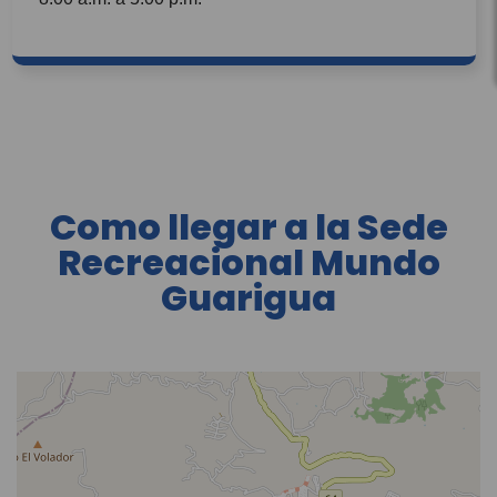
SUBSIDIO FAMILIAR "CAJASAN" les dé
tratamiento conforme a las finalidades
consignadas en la Política.
Como llegar a la Sede
Recreacional Mundo
Guarigua