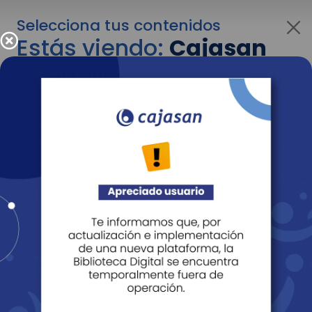
Selecciona tus contenidos
Estás viendo:
Cajasan
corporativo
Para cambiar al contenido de tu interés más
adelante recuerda utilizar el menú
desplegable que se encuentra encima del
logo de Cajasan.
Entendido
Personas
Empresas
Corporativo