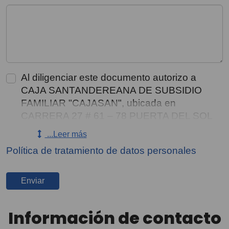
Al diligenciar este documento autorizo a
CAJA SANTANDEREANA DE SUBSIDIO
FAMILIAR "CAJASAN", ubicada en
CARRERA 27 # 61 – 78 PUERTA DEL SOL
y con teléfono de contacto 6434444, para
...Leer más
que recolecte, almacene, use, circule y/o
Política de tratamiento de datos personales
suprima mis datos personales y los de mis
representados, incluyendo el
consentimiento para tratar datos sensibles y
Enviar
de menores de edad, aun conociendo que
no estoy obligado a autorizar su
Información de contacto
tratamiento, lo anterior para contactarme