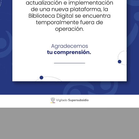
s
 de servicio transparencia
Estados Financieros
Estados 
ieros Cajasan 2021