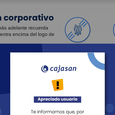
 corporativo
 más adelante recuerda
uentra encima del logo de
Personas
Revista Fácil Vivir
Agéndate
Noticias
Transparencia
Sostenibilidad
Proveedo