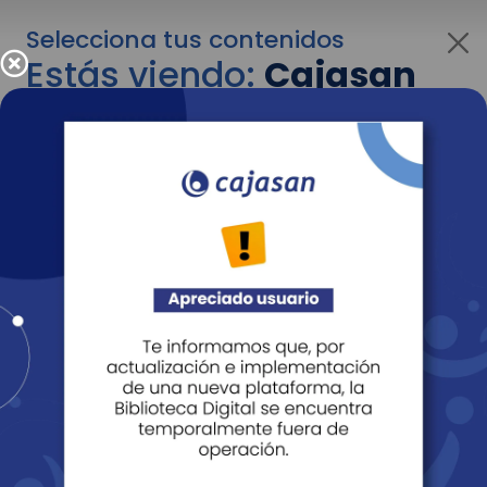
Selecciona tus contenidos
Estás viendo:
Cajasan
para empresas
Para cambiar al contenido de tu interés más
adelante recuerda utilizar el menú
desplegable que se encuentra encima del
logo de Cajasan.
Entendido
Personas
Empresas
Corporativo