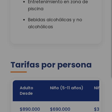
Entretenimiento en zona de
piscina
Bebidas alcohólicas y no
alcohólicas
Tarifas por persona
Adulto
Niño (5-11 años)
Niño (2-
Desde
$890.000
$690.000
$320.00