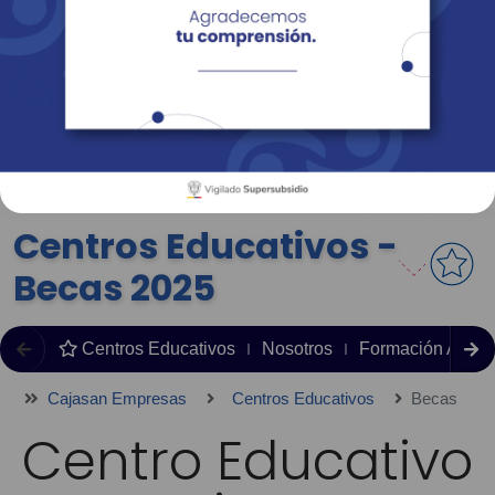
Empresas
Corporativo
Personas
Revista Fácil Vivir
Sedes
Directorio
Servicios En Línea
Centros Educativos -
Becas 2025
Centros Educativos
Nosotros
Formación Acad
Cajasan Empresas
Centros Educativos
Becas
Centro Educativo