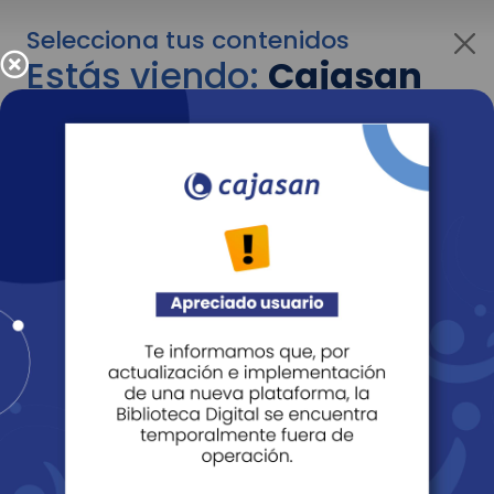
Selecciona tus contenidos
Estás viendo:
Cajasan
para empresas
Para cambiar al contenido de tu interés más
adelante recuerda utilizar el menú
desplegable que se encuentra encima del
logo de Cajasan.
Entendido
Personas
Empresas
Corporativo