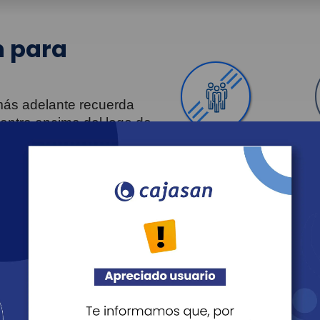
 para
 más adelante recuerda
uentra encima del logo de
Personas
Revista Fácil Vivir
Agéndate
Noticias
Recreación
Educación
Cultura