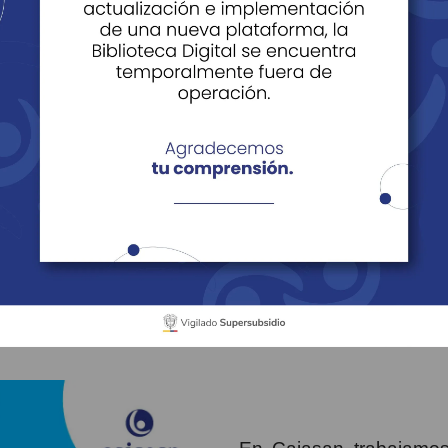
 Becas Educación Formal
ormación Académica
Servicios Complementarios
Becas 2026
os Educativos Educ
2026