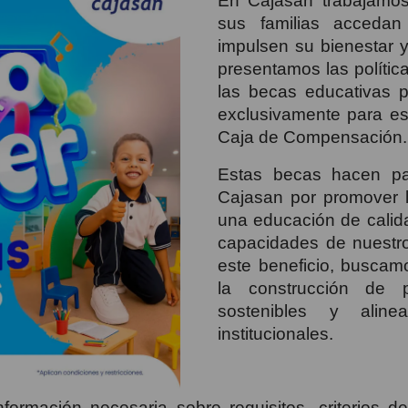
En Cajasan trabajamos
sus familias accedan
impulsen su bienestar y
presentamos las polític
las becas educativas 
exclusivamente para est
Caja de Compensación.
Estas becas hacen pa
Cajasan por promover la
una educación de calida
capacidades de nuestro
este beneficio, buscam
la construcción de p
sostenibles y alin
institucionales.
nformación necesaria sobre requisitos, criterios 