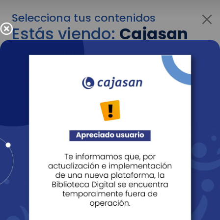
Selecciona tus contenidos
Estás viendo:
Cajasan
para empresas
Para cambiar al contenido de tu interés más
adelante recuerda utilizar el menú
desplegable que se encuentra encima del
logo de Cajasan.
Entendido
Personas
Empresas
Corporativo