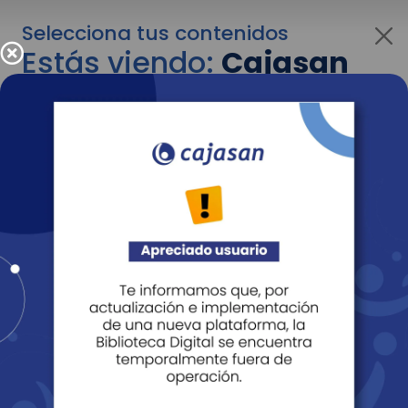
Selecciona tus contenidos
Estás viendo:
Cajasan
para empresas
Para cambiar al contenido de tu interés más
adelante recuerda utilizar el menú
desplegable que se encuentra encima del
logo de Cajasan.
Entendido
Personas
Empresas
Corporativo