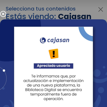
Selecciona tus contenidos
Estás viendo:
Cajasan
para empresas
Para cambiar al contenido de tu interés más
adelante recuerda utilizar el menú
desplegable que se encuentra encima del
logo de Cajasan.
Entendido
Personas
Empresas
Corporativo