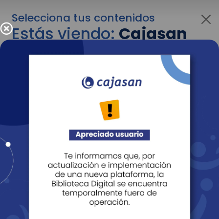
Selecciona tus contenidos
Estás viendo:
Cajasan
para empresas
Para cambiar al contenido de tu interés más
adelante recuerda utilizar el menú
desplegable que se encuentra encima del
logo de Cajasan.
Entendido
Personas
Empresas
Corporativo